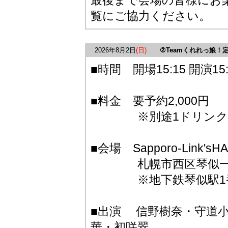
最後まで会場の皆様にお
覧にご協力ください。
2026年8月2日
(日)
②Teamくれれっ娘！定
■時間 開場15:15 開演15:
■料金 要予約2,000円
※別途1ドリンク50
■会場 Sapporo-Link'sHA
札幌市西区琴似一条5
※地下鉄琴似駅1番
■出演 信野樹奈・守道
華・初咲翠