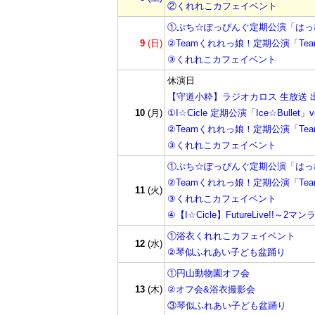
②くれれこカフェイベント
①ぷち☆ぽっぴんぐ定期公演「はっぴ~
9
(日)
②Teamくれれっ娘！定期公演「Tea
③くれれこカフェイベント
休演日
【守道小粋】ラジオカロス 生放送 
10
(月)
①I☆Cicle 定期公演「Ice☆Bullet」vo
②Teamくれれっ娘！定期公演「Team
③くれれこカフェイベント
①ぷち☆ぽっぴんぐ定期公演「はっぴ~
②Teamくれれっ娘！定期公演「Team
11
(火)
③くれれこカフェイベント
④【I☆Cicle】FutureLive!!～2マ
①浴衣くれれこカフェイベント
12
(水)
②琴似ふれあい子ども盆踊り
①円山動物園オフ会
13
(木)
②オフ会&浴衣撮影会
③琴似ふれあい子ども盆踊り