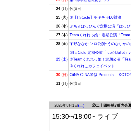
24
(月)
休演日
25
(火)
②【I☆Cicle】チキチキDJ対決
26
(水)
ぷち☆ぽっぴんぐ定期公演「はっぴ~ふれ
27
(木)
Teamくれれっ娘！定期公演「Teamく
28
(金)
宇野ななか ソロ公演~うのななかの参観
①I☆Cicle 定期公演「Ice☆Bullet」vo
29
(土)
②Teamくれれっ娘！定期公演「Team
③くれれこカフェイベント
30
(日)
CiiNA CiiNA琴似 Presents KO
31
(月)
休演日
2026年8月1日
(土)
②二十四軒第7町内会
15:30~/18:00~ ライブ