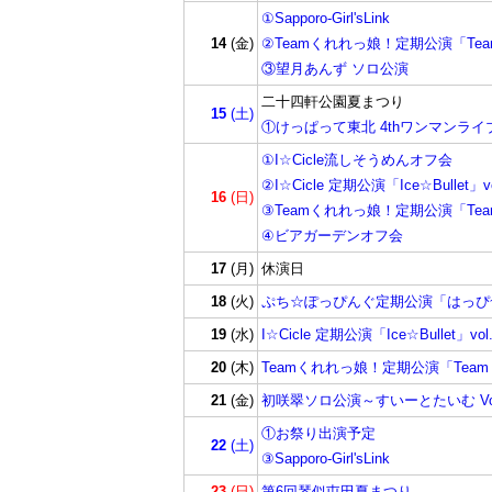
①Sapporo-Girl'sLink
14
(金)
②Teamくれれっ娘！定期公演「Team
③望月あんず ソロ公演
二十四軒公園夏まつり
15
(土)
①けっぱって東北 4thワンマンライ
①I☆Cicle流しそうめんオフ会
②I☆Cicle 定期公演「Ice☆Bullet」vo
16
(日)
③Teamくれれっ娘！定期公演「Team
④ビアガーデンオフ会
17
(月)
休演日
18
(火)
ぷち☆ぽっぴんぐ定期公演「はっぴ~ふれ
19
(水)
I☆Cicle 定期公演「Ice☆Bullet」vol.
20
(木)
Teamくれれっ娘！定期公演「Teamく
21
(金)
初咲翠ソロ公演～すいーとたいむ Vol
①お祭り出演予定
22
(土)
③Sapporo-Girl'sLink
23
(日)
第6回琴似屯田夏まつり