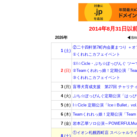
2014年8月31日
2026年
②二十四軒第7町内会夏まつり ＋オ
1
(土)
①くれれこカフェイベント
①I☆Cicle・ぷち☆ぽっぴんぐ ツ
2
(日)
②Teamくれれっ娘！定期公演「Team
③くれれこカフェイベント
3
(月)
盲導犬育成支援 第27回 チャリテ
4
(火)
ぷち☆ぽっぴんぐ定期公演「はっぴ~ふれ
5
(水)
I☆Cicle 定期公演「Ice☆Bullet」vol.
6
(木)
Teamくれれっ娘！定期公演「Teamく
7
(金)
岩本乙華ソロ公演～POWERFULMusic
①イオン札幌西町店 スペシャルラ
8
(土)